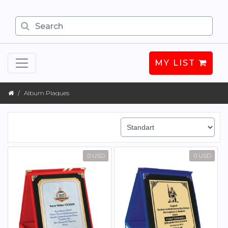
MY LIST
Album Plaques
0 USD
0 USD